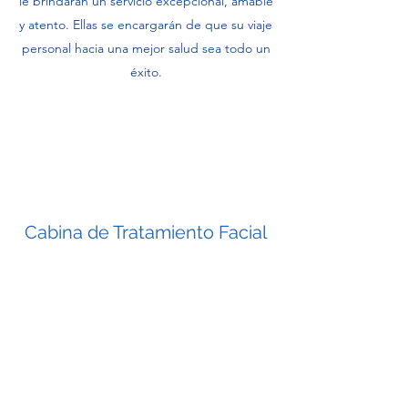
le brindarán un servicio excepcional, amable
y atento. Ellas se encargarán de que su viaje
personal hacia una mejor salud sea todo un
éxito.
Cabina de Tratamiento Facial
Rejuvenecimiento y relajación. Reduzca las
líneas de expresión, dele a su piel un
tratamiento renovador y refrescante.
Disponemos de tecnología de punta, que
en las manos de especialistas logran
resultados notorios tanto como para su