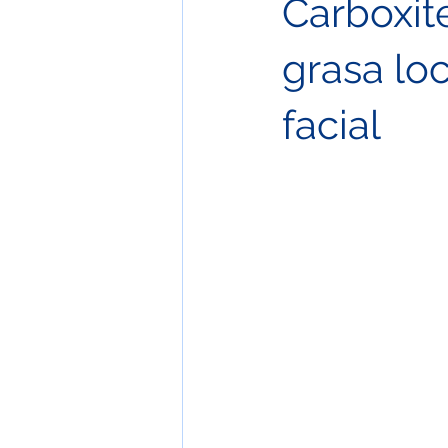
Carboxite
Tratamiento estético
Hifu
grasa loc
facial
Faciales Orientales
Masaje en 
Aromaterapia
FACIALES