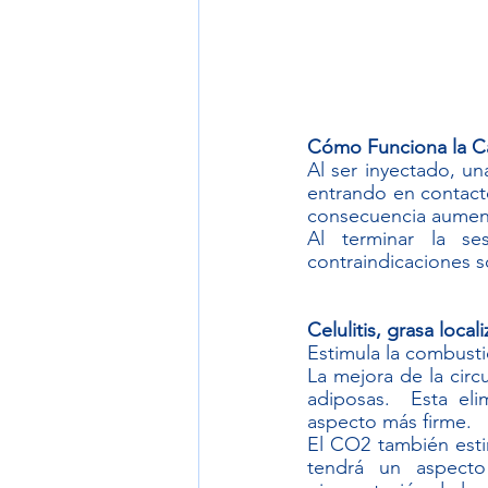
Cómo Funciona la Ca
Al ser inyectado, una
entrando en contact
consecuencia aumenta
Al terminar la se
contraindicaciones s
Celulitis, grasa locali
Estimula la combustió
La mejora de la circ
adiposas.  Esta eli
aspecto más firme.
El CO2 también estim
tendrá un aspecto 