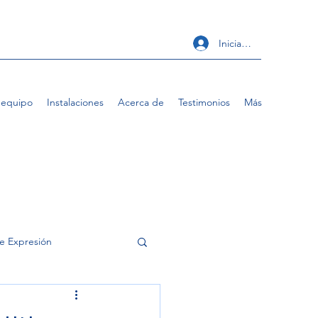
Iniciar sesión
 equipo
Instalaciones
Acerca de
Testimonios
Más
de Expresión
rasa localizada