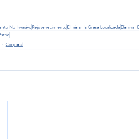
ento No Invasivo
Rejuvenecimiento
Eliminar la Grasa Localizada
Eliminar
stría
l
Corporal