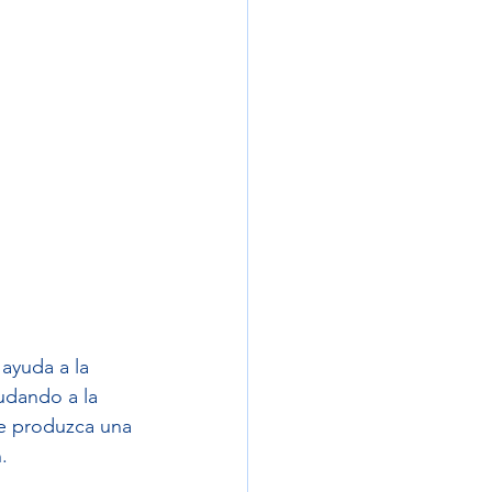
ayuda a la 
udando a la 
se produzca una 
.