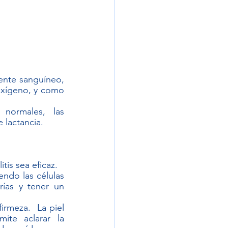
rente sanguíneo, 
xígeno, y como 
normales, las 
 lactancia.
tis sea eficaz.
ndo las células 
rías y tener un 
rmeza.  La piel 
te aclarar la 