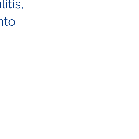
itis,
Tratamientos de Manchas
nto
erapia
Maderoterápia