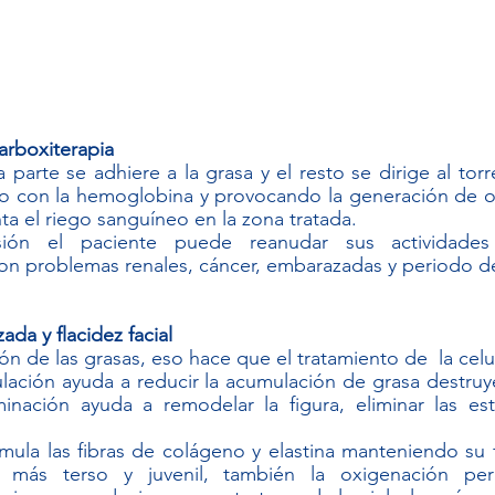
rboxiterapia
 parte se adhiere a la grasa y el resto se dirige al tor
o con la hemoglobina y provocando la generación de o
 el riego sanguíneo en la zona tratada.
sión el paciente puede reanudar sus actividades 
on problemas renales, cáncer, embarazadas y periodo de
zada y flacidez facial
n de las grasas, eso hace que el tratamiento de  la celuli
ulación ayuda a reducir la acumulación de grasa destruye
minación ayuda a remodelar la figura, eliminar las est
ula las fibras de colágeno y elastina manteniendo su fi
más terso y juvenil, también la oxigenación permi