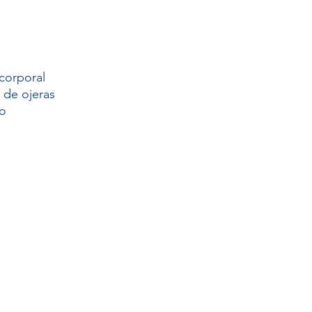
 corporal
 de ojeras
o  