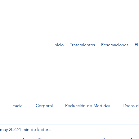
Inicio
Tratamientos
Reservaciones
El
Facial
Corporal
Reducción de Medidas
Líneas 
 may 2022
1 min de lectura
lar
Eliminación de Estrías
Suprimir la celulitis
Eliminar g