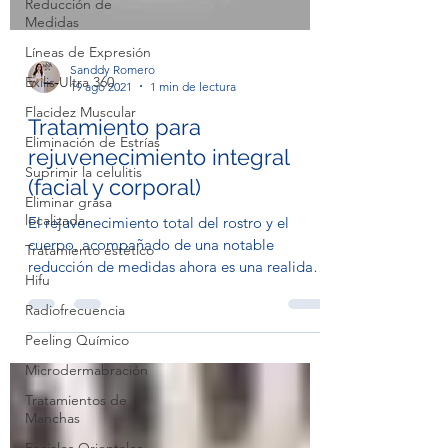
Reducción de
Medidas
Líneas de Expresión
Sanddy Romero
Exilis Ultra 360
19 ago 2021
1 min de lectura
Flacidez Muscular
Tratamiento para
Eliminación de Estrías
rejuvenecimiento integral
Suprimir la celulitis
(facial y corporal)
Eliminar grasa
localizada
El rejuvenecimiento total del rostro y el
cuerpo, acompañado de una notable
Tratamiento estético
reducción de medidas ahora es una realidad
Hifu
en pocas sesiones....
Radiofrecuencia
Peeling Químico
Microdermabración
Tratamientos de
Manchas