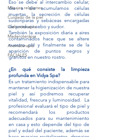
Eso se debe al intercambio celular, 
Masajes relajantes
día a día acumulamos células 
muertas, la secreción de células 
Cuidado de la piel
sudoríparas y sebáceas encargadas 
de producir sebo y sudor.
Carboxiterapia
También la exposición diaria a aires 
Maderoterápia
contaminados hace que se altere 
nuestro pH y finalmente se de la 
Aromaterapia
aparición de puntos negros y 
FACIALES
granitos en nuestro rostro.
¿En qué consiste la limpieza 
profunda en Vidya Spa?
Es un tratamiento indispensable para 
mantener la higienización de nuestra 
piel y así podremos recuperar 
vitalidad, frescura y luminosidad.  La 
profesional evaluará el tipo de piel y 
recomendará los productos 
adecuados para su mantenimiento 
en casa y esto depende del tipo de 
piel y edad del paciente, además se 
hace masajes revitalizantes, drenajes 