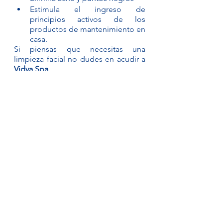
Estimula el ingreso de 
principios activos de los 
productos de mantenimiento en 
casa.
Si piensas que necesitas una 
limpieza facial no dudes en acudir a 
Vidya Spa
Tratamiento Facial
Elasticidad de la Piel
Radiofrecuencia
Rejuvenecimiento
Facial
Tratamiento estético
Ver todo
Entradas recientes