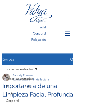
Facial
Corporal
Relajación
Entrada
Todas las entradas
Sanddy Romero
Todas las entradas
12 may 2022
2 min de lectura
Importancia de una
Rejuvenecimiento
Limpieza Facial Profunda
Facial
Corporal