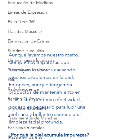
Reducción de Medidas
Líneas de Expresión
Exilis Ultra 360
Flacidez Muscular
Eliminación de Estrías
Suprimir la celulitis
Aunque lavemos nuestro rostro, 
Eliminar grasa localizada
siempre hay impurezas que 
obstruyen los poros causando 
Tratamiento estético
muchos problemas en la piel.  
Hifu
Entonces, aunque tengamos 
Radiofrecuencia
productos de mantenimiento en 
Peeling Químico
casa, estos perderán efectividad, 
por eso es necesario para lucir una 
Microdermabración
piel sana y brillante recurrir a una 
Tratamientos de Manchas
limpieza facial profunda.
Faciales Orientales
¿Por qué la piel acumula impurezas?
Masaje en parejas